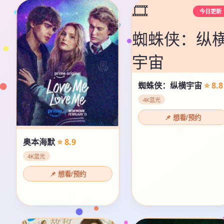
🎞️
今日更新
蜘蛛侠：纵
宇宙
蜘蛛侠：纵横宇宙
⭐ 8.8
4K蓝光
📌 想看/预约
奥本海默
⭐ 8.9
4K蓝光
📌 想看/预约