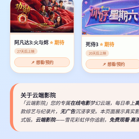
阿凡达3:火与烬
⭐ 期待
死侍3
⭐ 期待
27天后上映
20天后上映
📌 想看/预约
📌 想看/预约
关于云端影院
「云端影院」您的专属
在线电影
梦幻云端，每日奉上
款综艺与纪录片，
无广告
沉浸享受。本页面展示真实
式版。
云端影院
——雪花彩虹伴你追剧，
免费观看
·
高