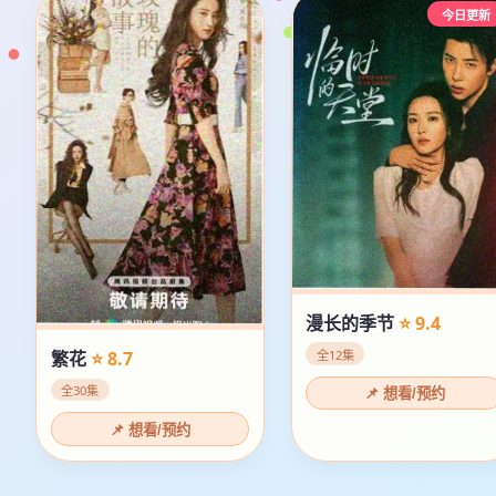
今日更新
漫长的季节
⭐ 9.4
全12集
繁花
⭐ 8.7
全30集
📌 想看/预约
📌 想看/预约