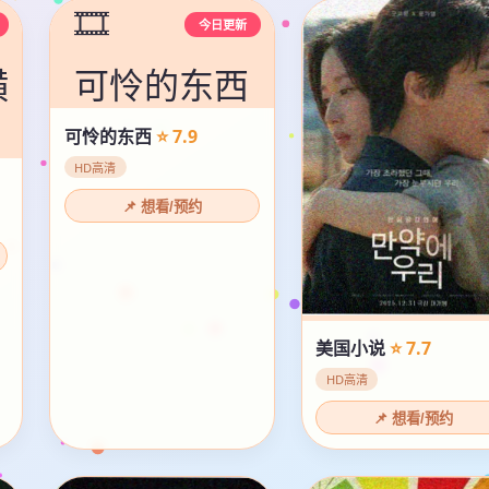
🎞️
今日更新
横
可怜的东西
可怜的东西
⭐ 7.9
HD高清
📌 想看/预约
美国小说
⭐ 7.7
HD高清
📌 想看/预约