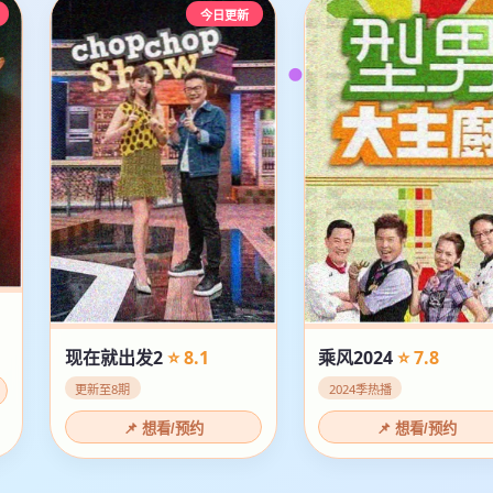
今日更新
现在就出发2
⭐ 8.1
乘风2024
⭐ 7.8
更新至8期
2024季热播
📌 想看/预约
📌 想看/预约