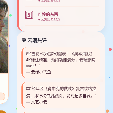
🔥 周热度 559.7万
5️⃣
可怜的东西
🔥 周热度 525.3万
💬 云端热评
🌸“雪花+彩虹梦幻爆表！《奥本海默》
4K标注精准，预约功能满分，云端影院
yyds！”
— 云端小飞鱼
🎞️“经典区《肖申克的救赎》复古纹路拉
满，排行榜每周必刷，发现超多宝藏。”
— 文艺小云