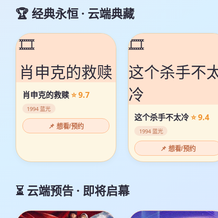
🏆 经典永恒 · 云端典藏
🎞️
🎞️
肖申克的救赎
这个杀手不
冷
肖申克的救赎
⭐ 9.7
1994 蓝光
这个杀手不太冷
⭐ 9.4
📌 想看/预约
1994 蓝光
📌 想看/预约
⏳ 云端预告 · 即将启幕