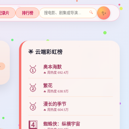
✨
🔍
纪录片
排行榜
🌟 云端彩虹榜
🥇
奥本海默
▶
🔥 周热度 692.4万
🥈
繁花
🔥 周热度 638.9万
🥉
漫长的季节
🔥 周热度 604.5万
4️⃣
蜘蛛侠：纵横宇宙