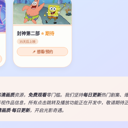
封神第二部
⭐ 期待
35天后上映
📌 想看/预约
高清画质
资源，
免费观看
零门槛。我们坚持
每日更新
热门剧集、
影视作品信息，所有点击跳转及播放功能正在开发中，敬请期待
清画质
·
每日更新
，开启光影奇遇。