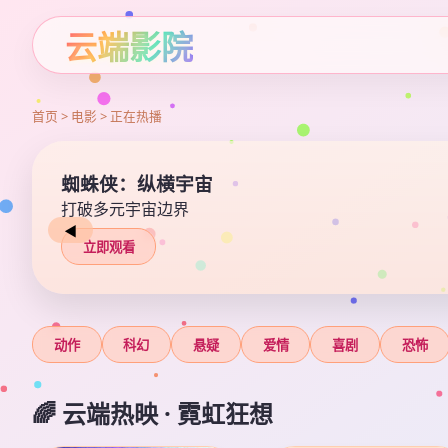
云端影院
首页 > 电影 > 正在热播
蜘蛛侠：纵横宇宙
打破多元宇宙边界
◀
立即观看
动作
科幻
悬疑
爱情
喜剧
恐怖
🌈 云端热映 · 霓虹狂想